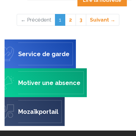
Lire la nouvelle
(actuel)
← Précédent
1
2
3
Suivant →
Service de garde
Motiver une absence
Mozaïkportail