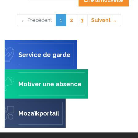
Lire la nouvelle
(actuel)
← Précédent
1
2
3
Suivant →
Service de garde
Motiver une absence
Mozaïkportail