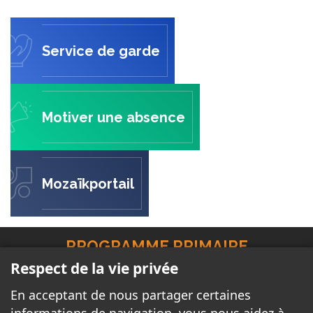
Service de garde
Motiver une absence
Mozaïkportail
PROGRAMME PRIMAIRE
INTERNATIONAL
Respect de la vie privée
30 rue de Savoie
En acceptant de nous partager certaines
Gatineau, QC J8T 1K8