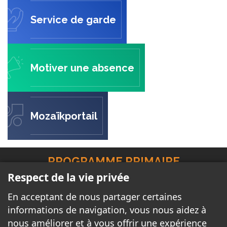
Service de garde
Motiver une absence
Mozaïkportail
PROGRAMME PRIMAIRE
INTERNATIONAL
Respect de la vie privée
30 rue de Savoie
En acceptant de nous partager certaines
Gatineau, QC J8T 1K8
informations de navigation, vous nous aidez à
nous améliorer et à vous offrir une expérience